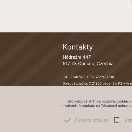
Kontakty
Nádražní 447
517 73 Opočno, Czechia
IČO: 27487610, DIČ: CZ27487610
Spisová značka: C 21952 vedená u KS v Hrad
Bankovní účet: 232719882/0600
Tato webová stránka používá cookies k 
stránkách. V souladu se Zásadami ochrany o
🍪
Funkční cookies
Sta