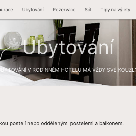
aurace
Ubytování
Rezervace
Sál
Tipy na výlety
Ubytování
UBYTOVÁNÍ V RODINNÉM HOTELU MÁ VŽDY SVÉ KOUZL
kou postelí nebo oddělenými postelemi a balkonem.