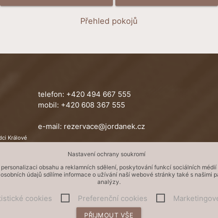
Přehled pokojů
telefon:
+420 494 667 555
mobil:
+420 608 367 555
e-mail:
rezervace@jordanek.cz
ci Králové
Rezervace ubytování online
Nastavení ochrany soukromí
personalizaci obsahu a reklamních sdělení, poskytování funkcí sociálních méd
sobních údajů sdílíme informace o užívání naší webové stránky také s našimi par
analýzy.
tistické cookies
Preferenční cookies
Marketingov
Copyright ©
Jordánek s.r.o.
PŘIJMOUT VŠE