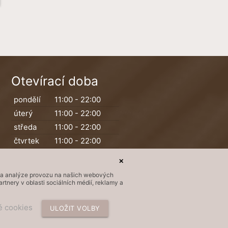
Otevírací doba
pondělí
11:00 - 22:00
úterý
11:00 - 22:00
středa
11:00 - 22:00
čtvrtek
11:00 - 22:00
pátek
11:00 - 23:00
✕
sobota
11:00 - 23:00
ií a analýze provozu na našich webových
neděle
11:00 - 22:00
tnery v oblasti sociálních médií, reklamy a
é cookies
ULOŽIT VOLBY